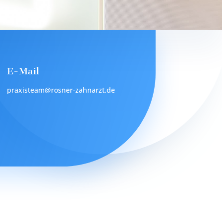
E-Mail
praxisteam@rosner-zahnarzt.de