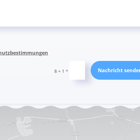
hutzbestimmungen
Nachricht sende
=
8 + 1