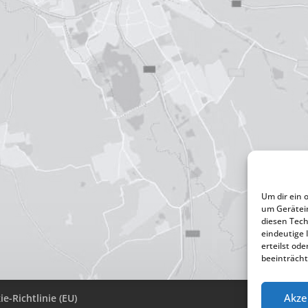
Um dir ein 
um Gerätei
diesen Tech
eindeutige 
erteilst o
beeinträcht
Akze
e-Richtlinie (EU)